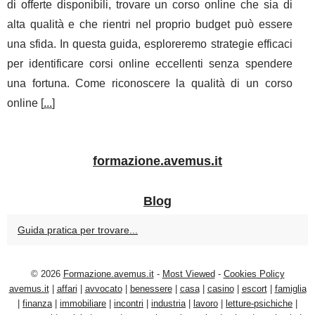
di offerte disponibili, trovare un corso online che sia di
alta qualità e che rientri nel proprio budget può essere
una sfida. In questa guida, esploreremo strategie efficaci
per identificare corsi online eccellenti senza spendere
una fortuna. Come riconoscere la qualità di un corso
online [
...
]
formazione.avemus.it
Blog
Guida pratica per trovare...
© 2026
Formazione.avemus.it
-
Most Viewed
-
Cookies Policy
avemus.it
|
affari
|
avvocato
|
benessere
|
casa
|
casino
|
escort
|
famiglia
|
finanza
|
immobiliare
|
incontri
|
industria
|
lavoro
|
letture-psichiche
|